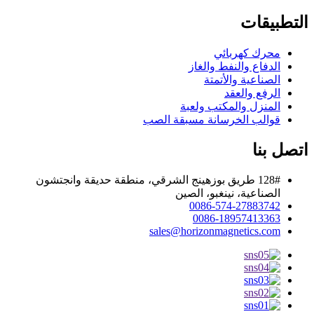
التطبيقات
محرك كهربائي
الدفاع والنفط والغاز
الصناعية والأتمتة
الرفع والعقد
المنزل والمكتب ولعبة
قوالب الخرسانة مسبقة الصب
اتصل بنا
128# طريق بوزهينج الشرقي، منطقة حديقة وانجتشون
الصناعية، نينغبو، الصين
0086-574-27883742
0086-18957413363
sales@horizonmagnetics.com