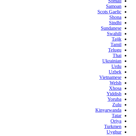
Somali
Samoan
Scots Gaelic
Shona
Sindhi
Sundanese
Swahili
Tajik
Tamil
Telugu
Thai
Ukrainian
Urdu
Uzbek
Vietnamese
Welsh
Xhosa
Yiddish
Yoruba
Zulu
Kinyarwanda
Tatar
Oriya
Turkmen
Uyghur