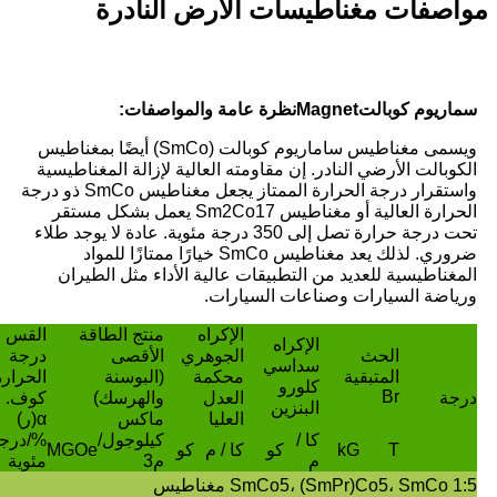
مواصفات مغناطيسات الأرض النادرة
سماريوم كوبالت
agnet
M
نظرة عامة والمواصفات:
ويسمى مغناطيس ساماريوم كوبالت (SmCo) أيضًا بمغناطيس
الكوبالت الأرضي النادر. إن مقاومته العالية لإزالة المغناطيسية
واستقرار درجة الحرارة الممتاز يجعل مغناطيس SmCo ذو درجة
الحرارة العالية أو مغناطيس Sm2Co17 يعمل بشكل مستقر
تحت درجة حرارة تصل إلى 350 درجة مئوية. عادة لا يوجد طلاء
ضروري. لذلك يعد مغناطيس SmCo خيارًا ممتازًا للمواد
المغناطيسية للعديد من التطبيقات عالية الأداء مثل الطيران
ورياضة السيارات وصناعات السيارات.
الإكراه
منتج الطاقة
القس
الإكراه
الحث
الجوهري
الأقصى
درجة
سداسي
المتبقية
محكمة
(البوسنة
الحرارة
كلورو
Br
درجة
العدل
والهرسك)
كوف.
البنزين
العليا
ماكس
α(ر)
كا /
كيلوجول/
%/درج
T
kG
كو
كا / م
كو
MGOe
م
م3
مئوية
SmCo5، (SmPr)Co5، SmCo 1:5 مغناطيس