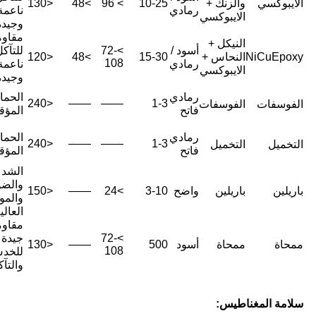
الايبوكسي
والزنك +
10-25
> 96
>48
<130
رمادي
ناعمة
الايبوكسي
وجيدة
مقاوم
النيكل +
أسود /
>72-
للتآك
NiCuEpoxy
النحاس +
15-30
>48
<120
108
رمادي
ناعمة
الايبوكسي
وجيدة
رمادي
الحماي
<240
——
——
1-3
الفوسفات
الفوسفات
فاتح
المؤق
رمادي
الحماي
<240
——
——
1-3
التخميل
التخميل
فاتح
المؤق
الشد
والضو
باريلين
باريلين
واضح
3-10
>24
——
<150
والمو
العالي
مقاوم
>72-
جيدة
ممحاة
ممحاة
أسود
500
——
<130
108
للخد
والتآ
سلامة المغناطيس
: