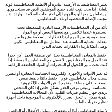
تعتبر المغناطيسات الأرضية النادرة أو الأنظمة المغناطيسية قوية
للغاية، لذا يجب لفت انتباه جميع الموظفين الذين قد يستخدمونها
أو يتعاملون معها أو يعالجونها إلى احتياطات السلامة الواردة أدناه
لتجنب الإصابة الشخصية أو تلف المغناطيس.
تأكد من أن المغناطيسات الأرضية النادرة الممغنطة تحت
السيطرة عندما تتلامس مع بعضها البعض أو مع المواد
المغناطيسية. من المهم ارتداء نظارات السلامة وغيرها من
معدات الحماية المناسبة عند التعامل مع المغناطيس الكبير.
يوصى أيضًا بارتداء القفازات لحماية اليدين.
احتفظ بالمعادن المغناطيسية بعيدًا عن منطقة العمل. كن حذرا
عند العمل مع المغناطيس. لا تعمل مع المغناطيس الممغنط إذا
كنت تحت تأثير الكحول أو المخدرات أو المواد الخاضعة للرقابة.
قد تغير الأدوات والأجهزة الإلكترونية الحساسة المعايرة أو تتضرر
بسبب مجال مغناطيسي قوي. احتفظ دائمًا بالمغناطيس
الممغنط على مسافة آمنة بعيدًا عن الأدوات الإلكترونية
الحساسة. وينبغي توخي الحذر بشكل خاص إذا كان الشخص
يرتدي جهاز تنظيم ضربات القلب، لأن المجالات المغناطيسية
القوية يمكن أن تلحق الضرر بالإلكترونيات الموجودة داخل أجهزة
تنظيم ضربات القلب.
لا تبتلع المغناطيس أبدًا أو تضعه في متناول الأطفال أو البالغين