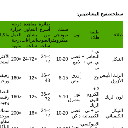
سطح
تصفيح للمغناطيس:
طائرة
معاهدة
درجة
سمك
أسرع
التعاون
حرارة
طبقة
طلاء
لون
نموذجي
من
بشأن
العمل.
ملكيا
طلاء
ميكرومتر
الصوت
البراءات
درجة
ساعة
ساعة
مئوية
ني +
النحاس +
فضي
>24-
الأكثر
النيكل
10-20
>24-72
<200
72
ني، ني +
لامع
استخد
ني
الزنك الأبيض
أزرق
>16-
رقيقة
<160
>12
8-15
Zn
48
الأزرق
أبيض
ورخي
3 +
التصا
الكروم
لون
>36-
<160
>12
5-10
لون الزنك
رقيقة
72
اللون
مشرق
وجيدة
الزنك
النيكل
ني + ني
فضي
>24-
سمك
<200
>16
10-20
72
الكيميائي
الكيميائية
داكن
موحد
مقاوم
الايبوكسي
أسود /
للتآك