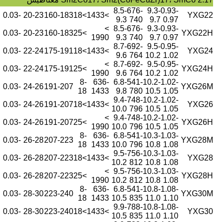
8.5-
676-
9.3-
0.93-
-0.03
20-23
160-183
>18
>1433
YXG22
9.3
740
9.7
0.97
>
8.5-
676-
9.3-
0.93-
-0.03
20-23
160-183
>25
YXG22H
1990
9.3
740
9.7
0.97
8.7-
692-
9.5-
0.95-
-0.03
22-24
175-191
>18
>1433
YXG24
9.6
764
10.2
1.02
>
8.7-
692-
9.5-
0.95-
-0.03
22-24
175-191
>25
YXG24H
1990
9.6
764
10.2
1.02
8-
636-
6.8-
541-
10.2-
1.02-
-0.03
24-26
191-207
YXG26M
18
1433
9.8
780
10.5
1.05
9.4-
748-
10.2-
1.02-
-0.03
24-26
191-207
>18
>1433
YXG26
10.0
796
10.5
1.05
>
9.4-
748-
10.2-
1.02-
-0.03
24-26
191-207
>25
YXG26H
1990
10.0
796
10.5
1.05
8-
636-
6.8-
541-
10.3-
1.03-
-0.03
26-28
207-223
YXG28M
18
1433
10.0
796
10.8
1.08
9.5-
756-
10.3-
1.03-
-0.03
26-28
207-223
>18
>1433
YXG28
10.2
812
10.8
1.08
>
9.5-
756-
10.3-
1.03-
-0.03
26-28
207-223
>25
YXG28H
1990
10.2
812
10.8
1.08
8-
636-
6.8-
541-
10.8-
1.08-
-0.03
28-30
223-240
YXG30M
18
1433
10.5
835
11.0
1.10
9.9-
788-
10.8-
1.08-
-0.03
28-30
223-240
>18
>1433
YXG30
10.5
835
11.0
1.10