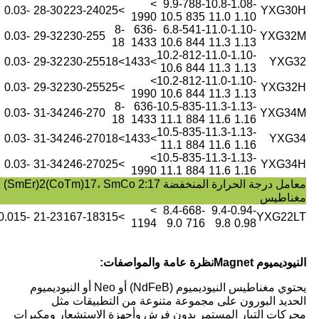
>
9.9-
788-
10.8-
1.08-
-0.03
28-30
223-240
>25
YXG30H
1990
10.5
835
11.0
1.10
8-
636-
6.8-
541-
11.0-
1.10-
-0.03
29-32
230-255
YXG32M
18
1433
10.6
844
11.3
1.13
10.2-
812-
11.0-
1.10-
-0.03
29-32
230-255
>18
>1433
YXG32
10.6
844
11.3
1.13
>
10.2-
812-
11.0-
1.10-
-0.03
29-32
230-255
>25
YXG32H
1990
10.6
844
11.3
1.13
8-
636-
10.5-
835-
11.3-
1.13-
-0.03
31-34
246-270
YXG34M
18
1433
11.1
884
11.6
1.16
10.5-
835-
11.3-
1.13-
-0.03
31-34
246-270
>18
>1433
YXG34
11.1
884
11.6
1.16
>
10.5-
835-
11.3-
1.13-
-0.03
31-34
246-270
>25
YXG34H
1990
11.1
884
11.6
1.16
معامل درجة الحرارة المنخفضة 2(CoTm)17، SmCo 2:17
مغناطيس
>
8.4-
668-
9.4-
0.94-
-0.015
21-23
167-183
>15
YXG22LT
1194
9.0
716
9.8
0.98
النيوديميوم
agnet
M
نظرة عامة والمواصفات:
يحتوي مغناطيس النيوديميوم (NdFeB) أو Neo أو النيوديميوم
الحديد البورون على مجموعة متنوعة من التطبيقات مثل
محركات التيار المستمر بدون فرش وأجهزة الاستشعار ومكبرات