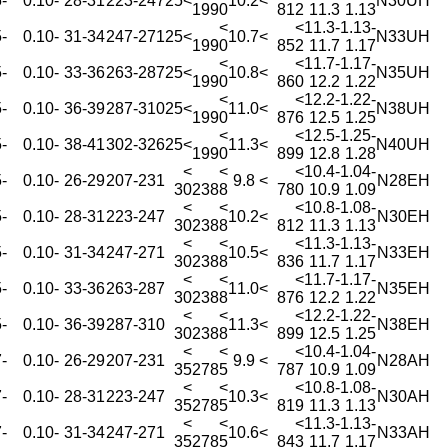
-0.55
-0.10
28-31
223-247
>25
>10.2
N30UH
1990
812
11.3
1.13
>
>
11.3-
1.13-
-0.55
-0.10
31-34
247-271
>25
>10.7
N33UH
1990
852
11.7
1.17
>
>
11.7-
1.17-
-0.55
-0.10
33-36
263-287
>25
>10.8
N35UH
1990
860
12.2
1.22
>
>
12.2-
1.22-
-0.55
-0.10
36-39
287-310
>25
>11.0
N38UH
1990
876
12.5
1.25
>
>
12.5-
1.25-
-0.55
-0.10
38-41
302-326
>25
>11.3
N40UH
1990
899
12.8
1.28
>
>
>
10.4-
1.04-
-0.55
-0.10
26-29
207-231
> 9.8
N28EH
30
2388
780
10.9
1.09
>
>
>
10.8-
1.08-
-0.55
-0.10
28-31
223-247
>10.2
N30EH
30
2388
812
11.3
1.13
>
>
>
11.3-
1.13-
-0.55
-0.10
31-34
247-271
>10.5
N33EH
30
2388
836
11.7
1.17
>
>
>
11.7-
1.17-
-0.55
-0.10
33-36
263-287
>11.0
N35EH
30
2388
876
12.2
1.22
>
>
>
12.2-
1.22-
-0.55
-0.10
36-39
287-310
>11.3
N38EH
30
2388
899
12.5
1.25
>
>
>
10.4-
1.04-
-0.47
-0.10
26-29
207-231
> 9.9
N28AH
35
2785
787
10.9
1.09
>
>
>
10.8-
1.08-
-0.47
-0.10
28-31
223-247
>10.3
N30AH
35
2785
819
11.3
1.13
>
>
>
11.3-
1.13-
-0.47
-0.10
31-34
247-271
>10.6
N33AH
35
2785
843
11.7
1.17