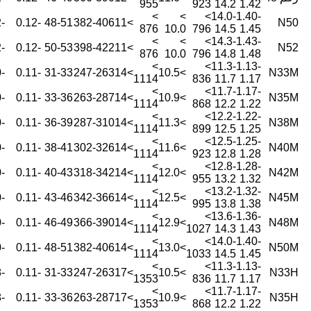
955
923
14.2
1.42
>
>
>
14.0-
1.40-
-0.62
-0.12
48-51
382-406
>11
N50
876
10.0
796
14.5
1.45
>
>
>
14.3-
1.43-
-0.62
-0.12
50-53
398-422
>11
N52
876
10.0
796
14.8
1.48
>
>
11.3-
1.13-
-0.60
-0.11
31-33
247-263
>14
>10.5
N33M
1114
836
11.7
1.17
>
>
11.7-
1.17-
-0.60
-0.11
33-36
263-287
>14
>10.9
N35M
1114
868
12.2
1.22
>
>
12.2-
1.22-
-0.60
-0.11
36-39
287-310
>14
>11.3
N38M
1114
899
12.5
1.25
>
>
12.5-
1.25-
-0.60
-0.11
38-41
302-326
>14
>11.6
N40M
1114
923
12.8
1.28
>
>
12.8-
1.28-
-0.60
-0.11
40-43
318-342
>14
>12.0
N42M
1114
955
13.2
1.32
>
>
13.2-
1.32-
-0.60
-0.11
43-46
342-366
>14
>12.5
N45M
1114
995
13.8
1.38
>
>
13.6-
1.36-
-0.60
-0.11
46-49
366-390
>14
>12.9
N48M
1114
1027
14.3
1.43
>
>
14.0-
1.40-
-0.60
-0.11
48-51
382-406
>14
>13.0
N50M
1114
1033
14.5
1.45
>
>
11.3-
1.13-
-0.58
-0.11
31-33
247-263
>17
>10.5
N33H
1353
836
11.7
1.17
>
>
11.7-
1.17-
-0.58
-0.11
33-36
263-287
>17
>10.9
N35H
1353
868
12.2
1.22