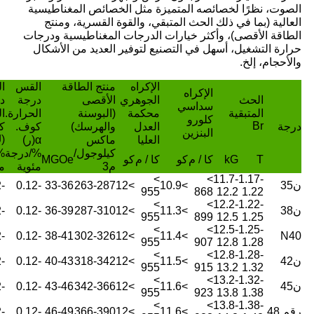
الصوت، نظرًا لخصائصه المتميزة مثل الخصائص المغناطيسية
العالية (بما في ذلك الحث المتبقي، والقوة القسرية، ومنتج
الطاقة الأقصى)، وأكثر خيارات الدرجات المغناطيسية ودرجات
حرارة التشغيل، أسهل في التصنيع لتوفير العديد من الأشكال
والأحجام، إلخ.
الإكراه
منتج الطاقة
القس
ا
الإكراه
الحث
الجوهري
الأقصى
درجة
د
سداسي
المتبقية
محكمة
(البوسنة
الحرارة.
ال
كلورو
Br
درجة
العدل
والهرسك)
كوف.
ك
البنزين
)
العليا
ماكس
α(ر)
كيلوجول/
%/درجة
%
T
kG
كا / م
كو
كا / م
كو
MGOe
م3
مئوية
م
>
>
11.7-
1.17-
ن35
>10.9
>12
263-287
33-36
-0.12
-0.62
955
868
12.2
1.22
>
>
12.2-
1.22-
ن38
>11.3
>12
287-310
36-39
-0.12
-0.62
955
899
12.5
1.25
>
>
12.5-
1.25-
-0.62
-0.12
38-41
302-326
>12
>11.4
N40
955
907
12.8
1.28
>
>
12.8-
1.28-
ن42
>11.5
>12
318-342
40-43
-0.12
-0.62
955
915
13.2
1.32
>
>
13.2-
1.32-
ن45
>11.6
>12
342-366
43-46
-0.12
-0.62
955
923
13.8
1.38
>
>
13.8-
1.38-
رقم 48
>11.6
>12
366-390
46-49
-0.12
-0.62