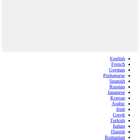
English
French
German
Portuguese
Spanish
Russian
Japanese
Korean
Arabic
Irish
Greek
Turkish
Italian
Danish
Romanian