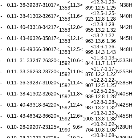
>
>
12.2-
1.22-
-0.58
-0.11
36-39
287-310
>17
>11.3
N38H
1353
899
12.5
1.25
>
>
12.5-
1.25-
-0.58
-0.11
38-41
302-326
>17
>11.6
N40H
1353
923
12.8
1.28
>
>
12.8-
1.28-
-0.58
-0.11
40-43
318-342
>17
>12.0
N42H
1353
955
13.2
1.32
>
>
13.2-
1.32-
-0.58
-0.11
43-46
326-358
>17
>12.1
N45H
1353
963
13.6
1.36
>
>
13.6-
1.36-
-0.58
-0.11
46-49
366-390
>17
>12.5
N48H
1353
995
14.3
1.43
>
>
11.3-
1.13-
-0.55
-0.11
31-33
247-263
>20
>10.6
N33SH
1592
844
11.7
1.17
>
>
11.7-
1.17-
-0.55
-0.11
33-36
263-287
>20
>11.0
N35SH
1592
876
12.2
1.22
>
>
12.2-
1.22-
-0.55
-0.11
36-39
287-310
>20
>11.4
N38SH
1592
907
12.5
1.25
>
>
12.5-
1.25-
-0.55
-0.11
38-41
302-326
>20
>11.8
N40SH
1592
939
12.8
1.28
>
>
12.8-
1.28-
-0.55
-0.11
40-43
318-342
>20
>12.4
N42SH
1592
987
13.2
1.32
>
>
13.2-
1.32-
-0.55
-0.11
43-46
342-366
>20
>12.6
N45SH
1592
1003
13.8
1.38
>
>
10.2-
1.02-
-0.55
-0.10
26-29
207-231
>25
>9.6
N28UH
1990
764
10.8
1.08
>
>
10.8-
1.08-