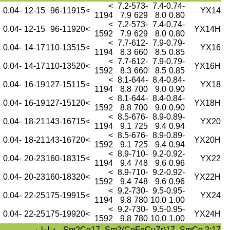
>
7.2-
573-
7.4-
0.74-
-0.04
12-15
96-119
>15
YX14
1194
7.9
629
8.0
0.80
>
7.2-
573-
7.4-
0.74-
-0.04
12-15
96-119
>20
YX14H
1592
7.9
629
8.0
0.80
>
7.7-
612-
7.9-
0.79-
-0.04
14-17
110-135
>15
YX16
1194
8.3
660
8.5
0.85
>
7.7-
612-
7.9-
0.79-
-0.04
14-17
110-135
>20
YX16H
1592
8.3
660
8.5
0.85
>
8.1-
644-
8.4-
0.84-
-0.04
16-19
127-151
>15
YX18
1194
8.8
700
9.0
0.90
>
8.1-
644-
8.4-
0.84-
-0.04
16-19
127-151
>20
YX18H
1592
8.8
700
9.0
0.90
>
8.5-
676-
8.9-
0.89-
-0.04
18-21
143-167
>15
YX20
1194
9.1
725
9.4
0.94
>
8.5-
676-
8.9-
0.89-
-0.04
18-21
143-167
>20
YX20H
1592
9.1
725
9.4
0.94
>
8.9-
710-
9.2-
0.92-
-0.04
20-23
160-183
>15
YX22
1194
9.4
748
9.6
0.96
>
8.9-
710-
9.2-
0.92-
-0.04
20-23
160-183
>20
YX22H
1592
9.4
748
9.6
0.96
>
9.2-
730-
9.5-
0.95-
-0.04
22-25
175-199
>15
YX24
1194
9.8
780
10.0
1.00
>
9.2-
730-
9.5-
0.95-
-0.04
22-25
175-199
>20
YX24H
1592
9.8
780
10.0
1.00
Sm2Co17، Sm2(CoFeCuZr)17، SmCo 2:17 مغناطيس