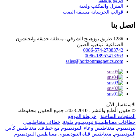
الرفع والعقد
المنزل والمكتب ولعبة
قوالب الخرسانة مسبقة الصب
اتصل بنا
128# طريق بوزهينج الشرقي، منطقة حديقة وانجتشون
الصناعية، نينغبو، الصين
0086-574-27883742
0086-18957413363
sales@horizonmagnetics.com
الاستفسار الآن
© حقوق الطبع والنشر - 2010-2023: جميع الحقوق محفوظة.
المنتجات الساخنة
-
خريطة الموقع
خطافات مغناطيسية نيوديميوم ملونة
,
خطاف مغناطيسي
نيوديميوم
,
مغناطيس وعاء النيوديميوم مع خطاف
,
مغناطيس كأس
النيوديميوم
,
مغناطيس قناة النيوديميوم
,
مغناطيس النيوديميوم