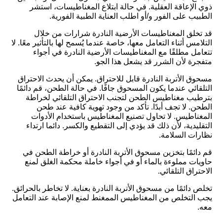
ذوي الإعاقة العقلية. في حالة ابتلاع المغناطيسات، استشر
الطبيب على الفور و/أو اطلب العناية الطبية الفورية.
قد تخلق المغناطيسات الأرضية النادرة شرارات من خلال
التلامس أثناء التعامل معها، خاصة عندما يُسمح لها بالتأثير معًا. لا
تتعامل مطلقًا مع المغناطيسات الأرضية النادرة في أجواء
متفجرة لأن الشرر قد يشعل هذا الجو.
مسحوق الأتربة النادرة قابل للاحتراق. يمكن أن يحدث الاحتراق
التلقائي عندما يكون المسحوق جافًا. في حالة الطحن، قم دائمًا
بترطيب مغناطيس الطحن لتجنب الاحتراق التلقائي لخراطة
الطحن. لا تجف أبدًا. تأكد من وجود تهوية كافية عند طحن
المغناطيس. لا تحاول تصنيع المغناطيس باستخدام الأدوات
التقليدية، لأن ذلك قد يؤدي إلى التقطيع والكسر. دائما ارتداء
نظارات السلامة.
قم دائمًا بتخزين مسحوق الأتربة النادرة أو خراطة الطحن في
حاويات مملوءة بالماء أو في أجواء خاملة محكمة الغلق لمنع
الاحتراق التلقائي.
تخلص دائمًا من مسحوق الأتربة النادرة بعناية. لا تخاطر بالحرائق.
يجب التخلص من المغناطيس الممغنط لمنع الإصابة عند التعامل
معه.