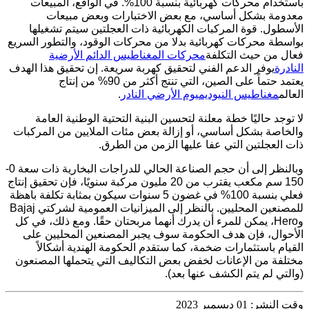
باستخدام محركات كهربائية بنسبة 100%. في الواقع، المبيعات
معدومة بشكل أساسي، مع بعض الاختبارات وبعض مبيعات
الأسطول. قوة المركبات الكهربائية ذات العجلتين سيتم تشغيلها
بواسطة محركات كهربائية بدلا من محركات الوقود، والتطور السريع
فعال من حيث التكلفة
محركات المغناطيس الدائم الأرضية
النادرة
يوفر الدعم الفني لتحقيق كهربة سريعة. إن تحقيق هذا الهدف
يعتمد حتماً على الصين، التي تنتج أكثر من 90% من إنتاج
العالم
مغناطيس النيوديميوم الأرضي النادر
.
لا توجد حاليًا خطة معلنة لتحسين البنية التحتية الوطنية العامة
والخاصة بشكل أساسي، أو إزالة بعض مئات الملايين من المركبات
ذات العجلتين التي عفا عليها الزمن من الطرق.
وبالنظر إلى أن حجم الصناعة الحالي للدراجات البخارية ذات سعة 0-
150 سم مكعب يقترب من 20 مليون مركبة سنويًا، فإن تحقيق إنتاج
فعلي بنسبة 100% في غضون 5 سنوات سيكون بمثابة تكلفة باهظة
للمصنعين المحليين. بالنظر إلى الميزانيات العمومية لشركتي Bajaj
وHero، يمكن للمرء أن يدرك أنهما مربحتان حقًا. ومع ذلك، في كل
الأحوال، فإن هدف الحكومة سوف يجبر المصنعين المحليين على
القيام باستثمارات ضخمة، كما ستقدم الحكومة الهندية أشكالاً
مختلفة من الإعانات لخفض بعض التكاليف التي يتحملها المصنعون
(والتي لم يتم الكشف عنها بعد).
وقت النشر: 01 ديسمبر 2023