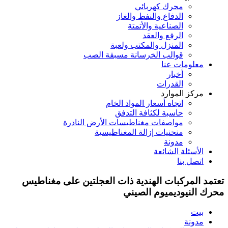
محرك كهربائي
الدفاع والنفط والغاز
الصناعية والأتمتة
الرفع والعقد
المنزل والمكتب ولعبة
قوالب الخرسانة مسبقة الصب
معلومات عنا
أخبار
القدرات
مركز الموارد
اتجاه أسعار المواد الخام
حاسبة لكثافة التدفق
مواصفات مغناطيسات الأرض النادرة
منحنيات إزالة المغناطيسية
مدونة
الأسئلة الشائعة
اتصل بنا
تعتمد المركبات الهندية ذات العجلتين على مغناطيس
محرك النيوديميوم الصيني
بيت
مدونة