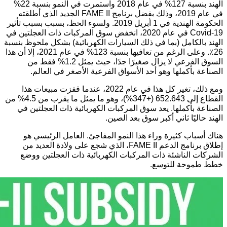
الهند بنسبة 127% في عام 2018 واستمرت في النمو بنسبة 22%
في عام 2019، وذلك بفضل برنامج FAME II الجديد الذي أطلقته
الحكومة الهندية في 1 أبريل 2019. ولسوء الحظ، بسبب بسبب تأثير
Covid-19 في عام 2020، انخفض سوق المركبات ذات العجلتين في
الهند بالكامل (بما في ذلك السيارات الكهربائية) بشكل ملحوظ بنسبة
26٪. وعلى الرغم من تعافيها بنسبة 123% في عام 2021، إلا أن هذا
السوق الفرعي لا يزال صغيرًا جدًا، حيث يمثل 1.2% فقط من
الصناعة بأكملها وهو أحد الأسواق الفرعية الأصغر في العالم.
ومع ذلك، تغير كل هذا في عام 2022، عندما قفزت مبيعات هذا
القطاع إلى 652.643 (+347%)، وهو ما يمثل ما يقرب من 4.5% من
الصناعة بأكملها. يعد سوق المركبات الكهربائية ذات العجلتين في
الهند حاليًا ثاني أكبر سوق بعد الصين.
هناك أسباب كثيرة وراء هذا النمو المفاجئ. العامل الرئيسي هو
إطلاق برنامج الدعم FAME II، الذي شجع على ولادة العديد من
الشركات الناشئة ذات المركبات الكهربائية ذات العجلتين ووضع
خطط طموحة للتوسع.