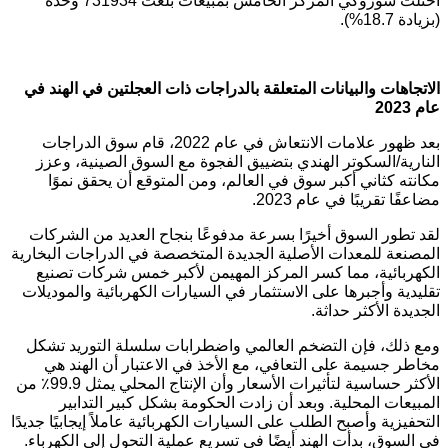
احتلت سوزوكي المركز الخامس بمبيعات بلغت 731934 وحدة
(بزيادة 18.7%).
الاتجاهات والبيانات المتعلقة بالدراجات ذات العجلتين في الهند في
عام 2023
بعد ظهور علامات الانتعاش في عام 2022، قام سوق الدراجات
النارية/السكوتر الهندي بتضييق الفجوة مع السوق الصينية، وعزز
مكانته كثاني أكبر سوق في العالم، ومن المتوقع أن يحقق نموًا
مضاعفًا تقريبًا في عام 2023.
لقد تطور السوق أخيرًا بسرعة مدفوعًا بنجاح العديد من الشركات
المصنعة للمعدات الأصلية الجديدة المتخصصة في الدراجات البخارية
الكهربائية، مما كسر المركز المهيمن لأكبر خمس شركات تصنيع
تقليدية وأجبرها على الاستثمار في السيارات الكهربائية والموديلات
الجديدة الأكثر حداثة.
ومع ذلك، فإن التضخم العالمي واضطرابات سلسلة التوريد تشكل
مخاطر جسيمة على التعافي، مع الأخذ في الاعتبار أن الهند هي
الأكثر حساسية لتأثيرات الأسعار وأن الإنتاج المحلي يمثل 99.9٪ من
المبيعات المحلية. وبعد أن زادت الحكومة بشكل كبير التدابير
التحفيزية وأصبح الطلب على السيارات الكهربائية عاملاً إيجابيًا جديدًا
في السوق، بدأت الهند أيضًا في تسريع عملية التحول إلى الكهرباء.