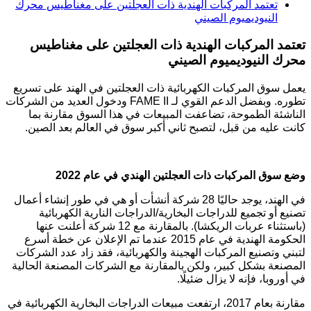
تعتمد المركبات الهندية ذات العجلتين على مغناطيس محرك
النيوديميوم الصيني
تعتمد المركبات الهندية ذات العجلتين على مغناطيس
محرك النيوديميوم الصيني
يعمل سوق المركبات الكهربائية ذات العجلتين في الهند على تسريع
تطوره. وبفضل الدعم القوي لـ FAME II ودخول العديد من الشركات
الناشئة الطموحة، تضاعفت المبيعات في هذا السوق مقارنة بما
كانت عليه من قبل، لتصبح ثاني أكبر سوق في العالم بعد الصين.
وضع سوق المركبات ذات العجلتين الهندي في عام 2022
في الهند، يوجد حاليًا 28 شركة أنشأت أو هي في طور إنشاء أعمال
تصنيع أو تجميع للدراجات البخارية/الدراجات النارية الكهربائية
(باستثناء عربات الريكشا). بالمقارنة مع 12 شركة أعلنت عنها
الحكومة الهندية في عام 2015 عندما تم الإعلان عن خطة أسرع
لتبني وتصنيع المركبات الهجينة والكهربائية، فقد زاد عدد الشركات
المصنعة بشكل كبير، ولكن بالمقارنة مع الشركات المصنعة الحالية
في أوروبا، فإنه لا يزال ضئيلًا.
مقارنة بعام 2017، ارتفعت مبيعات الدراجات البخارية الكهربائية في