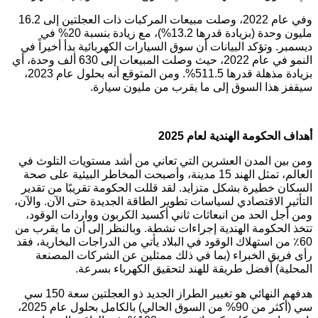
وفي عام 2022، وصلت مبيعات المركبات ذات العجلتين إلى 16.2
مليون وحدة (بزيادة قدرها 13.2%)، مع زيادة بنسبة 20% في
ديسمبر. وتؤكد البيانات أن سوق السيارات الكهربائية بدأ أخيراً في
النمو في عام 2022، حيث وصلت المبيعات إلى 630 ألف وحدة، أي
بزيادة مذهلة قدرها 511.5%. ومن المتوقع أنه بحلول عام 2023،
سيقفز هذا السوق إلى ما يقرب من مليون سيارة.
أهداف الحكومة الهندية لعام 2025
ومن بين المدن العشرين التي تعاني من أشد مستويات التلوث في
العالم، تمثل الهند 15 مدينة، وأصبحت المخاطر البيئية على صحة
السكان خطيرة بشكل متزايد. لقد قللت الحكومة تقريبًا من تقدير
التأثير الاقتصادي لسياسات تطوير الطاقة الجديدة حتى الآن. والآن،
ومن أجل الحد من انبعاثات ثاني أكسيد الكربون وواردات الوقود،
تتخذ الحكومة الهندية إجراءات نشطة. وبالنظر إلى أن ما يقرب من
60٪ من استهلاك الوقود في البلاد يأتي من الدراجات البخارية، فقد
رأى فريق الخبراء (بما في ذلك ممثلين عن الشركات المصنعة
المحلية) أفضل طريقة للهند لتحقيق الكهرباء بسرعة.
هدفهم النهائي هو تغيير الطراز الجديد ذو العجلتين سعة 150 سي
سي (أكثر من 90% من السوق الحالي) بالكامل بحلول عام 2025،