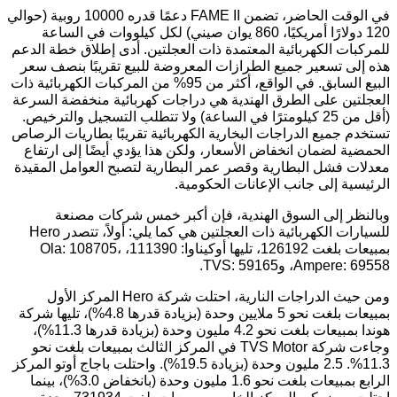
في الوقت الحاضر، تضمن FAME II دعمًا قدره 10000 روبية (حوالي
120 دولارًا أمريكيًا، 860 يوان صيني) لكل كيلووات في الساعة
للمركبات الكهربائية المعتمدة ذات العجلتين. أدى إطلاق خطة الدعم
هذه إلى تسعير جميع الطرازات المعروضة للبيع تقريبًا بنصف سعر
البيع السابق. في الواقع، أكثر من 95% من المركبات الكهربائية ذات
العجلتين على الطرق الهندية هي دراجات كهربائية منخفضة السرعة
(أقل من 25 كيلومترًا في الساعة) ولا تتطلب التسجيل والترخيص.
تستخدم جميع الدراجات البخارية الكهربائية تقريبًا بطاريات الرصاص
الحمضية لضمان انخفاض الأسعار، ولكن هذا يؤدي أيضًا إلى ارتفاع
معدلات فشل البطارية وقصر عمر البطارية لتصبح العوامل المقيدة
الرئيسية إلى جانب الإعانات الحكومية.
وبالنظر إلى السوق الهندية، فإن أكبر خمس شركات مصنعة
للسيارات الكهربائية ذات العجلتين هي كما يلي: أولاً، تتصدر Hero
بمبيعات بلغت 126192، تليها أوكيناوا: 111390، Ola: 108705،
Ampere: 69558، وTVS: 59165.
ومن حيث الدراجات النارية، احتلت شركة Hero المركز الأول
بمبيعات بلغت نحو 5 ملايين وحدة (بزيادة قدرها 4.8%)، تليها شركة
هوندا بمبيعات بلغت نحو 4.2 مليون وحدة (بزيادة قدرها 11.3%)،
وجاءت شركة TVS Motor في المركز الثالث بمبيعات بلغت نحو
11.3%. 2.5 مليون وحدة (بزيادة 19.5%). واحتلت باجاج أوتو المركز
الرابع بمبيعات بلغت نحو 1.6 مليون وحدة (بانخفاض 3.0%)، بينما