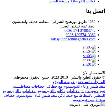
قوالب الخرسانة مسبقة الصب
اتصل بنا
128# طريق بوزهينج الشرقي، منطقة حديقة وانجتشون
الصناعية، نينغبو، الصين
0086-574-27883742
0086-18957413363
sales@horizonmagnetics.com
الاستفسار الآن
© حقوق الطبع والنشر - 2010-2023: جميع الحقوق محفوظة.
المنتجات الساخنة
-
خريطة الموقع
مغناطيس وعاء النيوديميوم مع خطاف
,
خطافات مغناطيسية
نيوديميوم ملونة
,
مغناطيس كأس النيوديميوم
,
مغناطيس النيوديميوم
المطلي بالمطاط مع خيط ذكر
,
مغناطيس قناة النيوديميوم
,
خطاف
مغناطيسي نيوديميوم
,