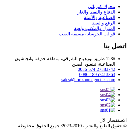
محرك كهربائي
الدفاع والنفط والغاز
الصناعية والأتمتة
الرفع والعقد
المنزل والمكتب ولعبة
قوالب الخرسانة مسبقة الصب
اتصل بنا
128# طريق بوزهينج الشرقي، منطقة حديقة وانجتشون
الصناعية، نينغبو، الصين
0086-574-27883742
0086-18957413363
sales@horizonmagnetics.com
الاستفسار الآن
© حقوق الطبع والنشر - 2010-2023: جميع الحقوق محفوظة.