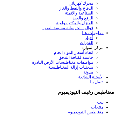
محرك كهربائي
الدفاع والنفط والغاز
الصناعية والأتمتة
الرفع والعقد
المنزل والمكتب ولعبة
قوالب الخرسانة مسبقة الصب
معلومات عنا
أخبار
القدرات
مركز الموارد
اتجاه أسعار المواد الخام
حاسبة لكثافة التدفق
مواصفات مغناطيسات الأرض النادرة
منحنيات إزالة المغناطيسية
مدونة
الأسئلة الشائعة
اتصل بنا
مغناطيس رغيف النيوديميوم
بيت
منتجات
مغناطيس النيوديميوم