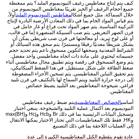
كيف يتم إنتاج مغناطيس رغيف النيوديميوم الملبد؟ يتم ممغنطة
جميع أحجام الرغيف أو الخبز تقريبًا بمغناطيس النيوديميوم من
خلال السماكة. مثل جميع أشكال
مغناطيس النيوديميوم الملبد
أولاً،
يتم قياس المواد الخام بما في ذلك المعادن الأرضية النادرة لإنتاج
التركيبة المناسبة. يتم صهر المواد تحت فراغ أو غاز خامل في
فرن الصهر التعريفي. يتم صب السبيكة المنصهرة إما في قالب،
أو على لوح تبريد، أو معالجتها في فرن صب شريطي يمكن أن
يشكل شريطًا معدنيًا رفيعًا ومستمرًا. يتم سحق هذه السبائك أو
الشرائط المعدنية وسحقها لتكوين مسحوق ناعم يتم تحديد حجم
جسيماته ليحتوي على مادة ذات اتجاه مغناطيسي واحد مفضل.
يتم وضع المسحوق في رقصة ويتم تطبيق مجال مغناطيسي أثناء
ضغط الطاقة على شكل مستطيل. في هذا الضغط الميكانيكي،
يتم تحقيق التباين المغناطيسي. يتم تسخين الأجزاء المضغوطة
إلى درجة حرارة التلبيد ويتم السماح لها بالتكثيف في فرن تلبيد
فراغي. شيخوخة المغناطيس بعد التلبيد يضبط خصائص
المغناطيس.
أساسي
الخصائص المغناطيسية
يتم ضبط رغيف مغناطيس
النيوديميوم بعد اكتمال عملية التلبيد والشيخوخة. ينبغي اختبار
وتسجيل البيانات الرئيسية بما في ذلك Br وHcb وHcj و(BH)max
وHK. فقط تلك المغناطيسات التي تجتاز الاختبار يمكنها الانتقال
إلى العمليات اللاحقة بما في ذلك التصنيع.
عادة نقوم بتقطيع الكتل المغناطيسية الكبيرة إلى عدة