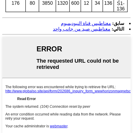
176
80
3850
1320
600
12
34
136
S1-
136
سابق:
مغناطيس قناة النيوديميوم
التالي:
مغناطيس صيد من جانب واحد