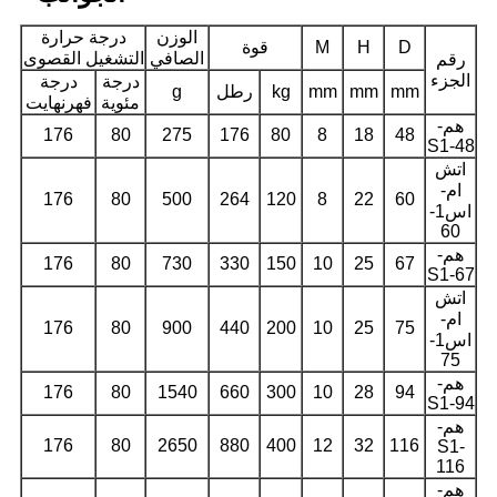
الوزن
درجة حرارة
D
H
M
قوة
الصافي
التشغيل القصوى
رقم
الجزء
درجة
درجة
mm
mm
mm
kg
رطل
g
مئوية
فهرنهايت
هم-
176
80
275
176
80
8
18
48
S1-48
اتش
ام-
176
80
500
264
120
8
22
60
اس1-
60
هم-
176
80
730
330
150
10
25
67
S1-67
اتش
ام-
176
80
900
440
200
10
25
75
اس1-
75
هم-
176
80
1540
660
300
10
28
94
S1-94
هم-
176
80
2650
880
400
12
32
116
S1-
116
هم-