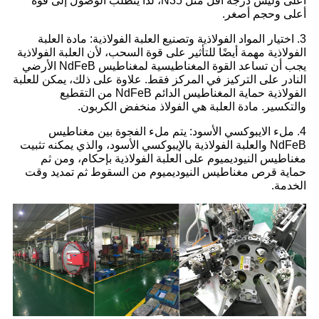
أعلى وليس درجة أقل مثل N35، لذا يتطلب الوصول إلى قوة
أعلى وحجم أصغر.
3. اختيار المواد الفولاذية وتصنيع العلبة الفولاذية: مادة العلبة
الفولاذية مهمة أيضًا للتأثير على قوة السحب، لأن العلبة الفولاذية
يجب أن تساعد القوة المغناطيسية لمغناطيس NdFeB الأرضي
النادر على التركيز في المركز فقط. علاوة على ذلك، يمكن للعلبة
الفولاذية حماية المغناطيس الدائم NdFeB من التقطيع
والتكسير. مادة العلبة هي الفولاذ منخفض الكربون.
4. ملء الايبوكسي الأسود: يتم ملء الفجوة بين مغناطيس
NdFeB والعلبة الفولاذية بالإيبوكسي الأسود، والذي يمكنه تثبيت
مغناطيس النيوديميوم على العلبة الفولاذية بإحكام، ومن ثم
حماية قرص مغناطيس النيوديميوم من السقوط ثم تمديد وقت
الخدمة.