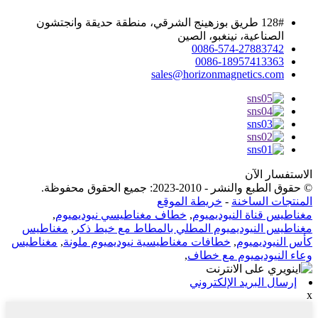
128# طريق بوزهينج الشرقي، منطقة حديقة وانجتشون
الصناعية، نينغبو، الصين
0086-574-27883742
0086-18957413363
sales@horizonmagnetics.com
الاستفسار الآن
© حقوق الطبع والنشر - 2010-2023: جميع الحقوق محفوظة.
المنتجات الساخنة
-
خريطة الموقع
مغناطيس قناة النيوديميوم
,
خطاف مغناطيسي نيوديميوم
,
مغناطيس النيوديميوم المطلي بالمطاط مع خيط ذكر
,
مغناطيس
كأس النيوديميوم
,
خطافات مغناطيسية نيوديميوم ملونة
,
مغناطيس
وعاء النيوديميوم مع خطاف
,
إرسال البريد الإلكتروني
x