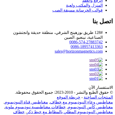
الرفع والعقد
المنزل والمكتب ولعبة
قوالب الخرسانة مسبقة الصب
اتصل بنا
128# طريق بوزهينج الشرقي، منطقة حديقة وانجتشون
الصناعية، نينغبو، الصين
0086-574-27883742
0086-18957413363
sales@horizonmagnetics.com
الاستفسار الآن
© حقوق الطبع والنشر - 2010-2023: جميع الحقوق محفوظة.
المنتجات الساخنة
-
خريطة الموقع
مغناطيس وعاء النيوديميوم مع خطاف
,
مغناطيس قناة النيوديميوم
,
مغناطيس كأس النيوديميوم
,
خطافات مغناطيسية نيوديميوم ملونة
,
مغناطيس النيوديميوم المطلي بالمطاط مع خيط ذكر
,
خطاف