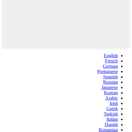
English
French
German
Portuguese
Spanish
Russian
Japanese
Korean
Arabic
Irish
Greek
Turkish
Italian
Danish
Romanian